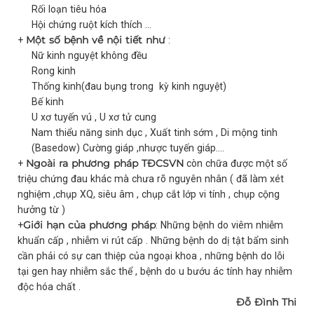
Rối loạn tiêu hóa
Hội chứng ruột kích thích ...
Một số bệnh về nội tiết như
+
:
Nữ kinh nguyệt không đều
Rong kinh
Thống kinh(đau bụng trong kỳ kinh nguyệt)
Bế kinh
U xơ tuyến vú , U xơ tử cung
Nam thiểu năng sinh dục , Xuất tinh sớm , Di mộng tinh
(Basedow) Cường giáp ,nhược tuyến giáp….
Ngoài ra phương pháp TĐCSVN
+
còn chữa được một số
triệu chứng đau khác mà chưa rõ nguyên nhân ( đã làm xét
nghiệm ,chụp XQ, siêu âm , chụp cắt lớp vi tính , chụp cộng
hưởng từ )
Giới hạn của phương pháp
+
: Những bệnh do viêm nhiễm
khuẩn cấp , nhiễm vi rút cấp . Những bệnh do dị tật bẩm sinh
cần phải có sự can thiệp của ngoại khoa , những bệnh do lỗi
tại gen hay nhiễm sắc thể , bệnh do u bướu ác tính hay nhiễm
độc hóa chất .
Đỗ Đình Thi