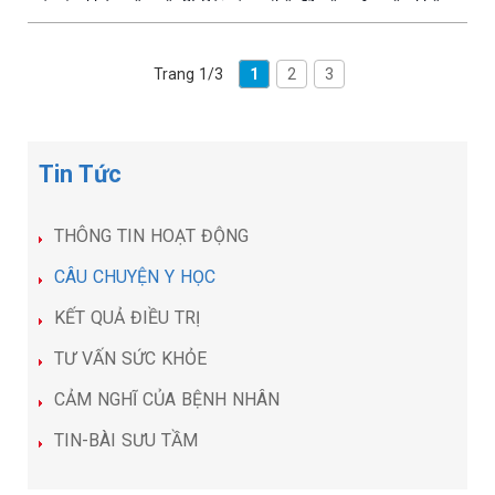
mà sức khỏe vẫn yếu?! Bởi vì cơ thể đã yếu sẵn nên không
hấp thu được tốt những thứ bổ dưỡng đưa vào cơ thể, và có
một số phụ nữ khi có bầu hay bị ốm nghén, không ăn uống
được gì, rất ảnh hưởng đến sự phát triển của thai nhi trong
Trang 1/3
1
2
3
bụng mẹ.
Tin Tức
THÔNG TIN HOẠT ĐỘNG
CÂU CHUYỆN Y HỌC
KẾT QUẢ ĐIỀU TRỊ
TƯ VẤN SỨC KHỎE
CẢM NGHĨ CỦA BỆNH NHÂN
TIN-BÀI SƯU TẦM