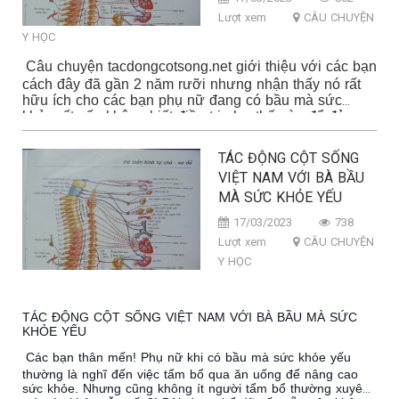
Lượt xem
CÂU CHUYỆN
Y HỌC
Câu chuyện tacdongcotsong.net giới thiệu với các bạn
cách đây đã gần 2 năm rưỡi nhưng nhận thấy nó rất
hữu ích cho các bạn phụ nữ đang có bầu mà sức
khỏe rất yếu không biết điều trị như thế nào để đảm
bảo sức khỏe của cả mẹ và bầu của mình.
TÁC ĐỘNG CỘT SỐNG
VIỆT NAM VỚI BÀ BẦU
MÀ SỨC KHỎE YẾU
17/03/2023
738
Lượt xem
CÂU CHUYỆN
Y HỌC
TÁC ĐỘNG CỘT SỐNG VIỆT NAM VỚI BÀ BẦU MÀ SỨC
KHỎE YẾU
Các bạn thân mến! Phụ nữ khi có bầu mà sức khỏe yếu
thường là nghĩ đến việc tẩm bổ qua ăn uống để nâng cao
sức khỏe. Nhưng cũng không ít người tẩm bổ thường xuyên