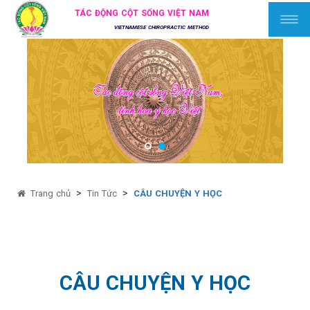
TÁC ĐỘNG CỘT SỐNG VIỆT NAM
VIETNAMESE CHIROPRACTIC METHOD
>
>
Trang chủ
Tin Tức
CÂU CHUYỆN Y HỌC
CÂU CHUYỆN Y HỌC