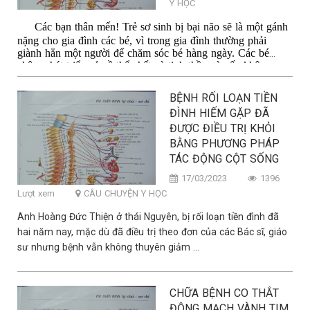
Y HỌC
theo thời gian.x..
Các bạn thân mến! Trẻ sơ sinh bị bại não sẽ là một gánh
nặng cho gia đình các bé, vì trong gia đình thường phải
giành hẳn một người để chăm sóc bé hàng ngày. Các bé
chậm phát triển cả về thể chất và tinh thần và nếu không
được điều trị tốt thì có thể sẽ là gánh nặng suốt cả đời đối
với cha mẹ...
BỆNH RỐI LOẠN TIỀN
ĐÌNH HIẾM GẶP ĐÃ
ĐƯỢC ĐIỀU TRỊ KHỎI
BẰNG PHƯƠNG PHÁP
TÁC ĐỘNG CỘT SỐNG
17/03/2023
1396
Lượt xem
CÂU CHUYỆN Y HỌC
Anh Hoàng Đức Thiện ở thái Nguyên, bị rối loạn tiền đình đã
hai năm nay, mặc dù đã điều trị theo đơn của các Bác sĩ, giáo
sư nhưng bệnh vẫn không thuyên giảm ...
CHỮA BỆNH CO THẮT
ĐỘNG MẠCH VÀNH TIM