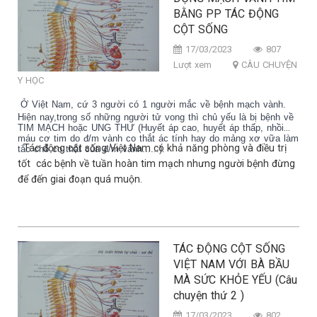
BẰNG PP TÁC ĐỘNG
CỘT SỐNG
17/03/2023
807
Lượt xem
CÂU CHUYỆN
Y HỌC
Ở Việt Nam, cứ 3 người có 1 người mắc về bệnh mạch vành.
Hiện nay,trong số những người tử vong thì chủ yếu là bị bệnh về
TIM MẠCH hoặc UNG THƯ (Huyết áp cao, huyết áp thấp, nhồi
máu cơ tim do đ/m vành co thắt ác tính hay do mảng xơ vữa làm
Tác động cột sống Việt Nam có khả năng phòng và điều trị
tắc chỗ co thắt của đ/m vành......).
tốt các bệnh về tuần hoàn tim mạch nhưng người bệnh đừng
để đến giai đoạn quá muộn.
TÁC ĐỘNG CỘT SỐNG
VIỆT NAM VỚI BÀ BẦU
MÀ SỨC KHỎE YẾU (Câu
chuyện thứ 2 )
17/03/2023
802