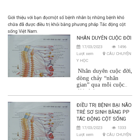
Giới thiệu với bạn đọcmột số bệnh nhân bị những bệnh khó
chữa đã được điều trị khỏi bằng phương pháp Tác động cột
sống Việt Nam.
NHÂN DUYÊN CUỘC ĐỜI
17/03/2023
1496
Lượt xem
CÂU CHUYỆN
Y HỌC
Nhân duyên cuộc đời,
dòng chảy “nhân
gian” qua mỗi cuộc
đời chúng ta, mang
đến cho chúng ta
nhiều cảm xúc; nó để
ĐIỀU TRỊ BỆNH BẠI NÃO
lại nhiều dấu ấn, kỷ
TRẺ SƠ SINH BẰNG PP
niệm, có khi cùng ta
TÁC ĐỘNG CỘT SỐNG
đi hết cuộc đời hoạc
17/03/2023
1333
cũng có những dấu ấn
Lượt xem
CÂU CHUYỆN
kỷ niệm sẽ nhạt nhòa