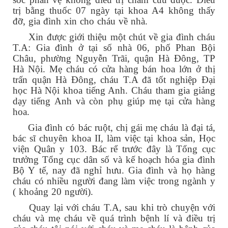
trị bằng thuốc 07 ngày tại khoa A4 không thấy
đỡ, gia đình xin cho cháu về nhà.
Xin được giới thiệu một chút về gia đình cháu
T.A: Gia đình ở tại số nhà 06, phố Phan Bội
Châu, phường Nguyễn Trãi, quận Hà Đông, TP
Hà Nội. Mẹ cháu có cửa hàng bán hoa lớn ở thị
trấn quận Hà Đông, cháu T.A đã tốt nghiệp Đại
học Hà Nội khoa tiếng Anh. Cháu tham gia giảng
dạy tiếng Anh và còn phụ giúp mẹ tại cửa hàng
hoa.
Gia đình có bác ruột, chị gái mẹ cháu là đại tá,
bác sĩ chuyên khoa II, làm việc tại khoa sản, Học
viện Quân y 103. Bác rể trước đây là Tổng cục
trưởng Tổng cục dân số và kế hoạch hóa gia đình
Bộ Y tế, nay đã nghỉ hưu. Gia đình và họ hàng
cháu có nhiều người đang làm việc trong ngành y
( khoảng 20 người).
Quay lại với cháu T.A, sau khi trò chuyện với
cháu và mẹ cháu về quá trình bệnh lí và điều trị