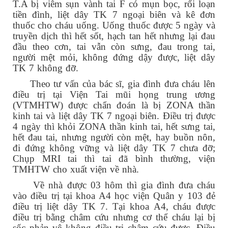
T.A bị viêm sụn vành tai F có mụn bọc, rối loạn
tiền đình, liệt dây TK 7 ngoại biên và kê đơn
thuốc cho cháu uống. Uống thuốc được 5 ngày và
truyền dịch thì hết sốt, hạch tan hết nhưng lại đau
đầu theo cơn, tai vẫn còn sưng, đau trong tai,
người mệt mỏi, không đứng dậy được, liệt dây
TK 7 không đỡ.
Theo tư vấn của bác sĩ, gia đình đưa cháu lên
điều trị tại Viện Tai mũi họng trung ương
(VTMHTW) được chẩn đoán là bị ZONA thần
kinh tai và liệt dây TK 7 ngoại biên. Điều trị được
4 ngày thì khỏi ZONA thần kinh tai, hết sưng tai,
hết đau tai, nhưng người còn mệt, hay buồn nôn,
đi đứng không vững và liệt dây TK 7 chưa đỡ;
Chụp MRI tai thì tai đã bình thường, viện
TMHTW cho xuất viện về nhà.
Về nhà được 03 hôm thì gia đình đưa cháu
vào điều trị tại khoa A4 học viện Quân y 103 đẻ
điều trị liệt dây TK 7. Tại khoa A4, cháu được
điều trị bằng châm cứu nhưng cơ thể cháu lại bị
sốc phản vệ không điều trị châm cứu được. Điều