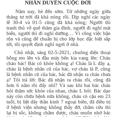
NHÂN DUYÊN CUỘC ĐỜI
Năm nay, hè đến sớm. Từ những ngày giữa
tháng tư trời đã khá nóng rồi. Dịp nghỉ các ngày
lễ 30-4 và 01-5 cũng đã khá nóng; Người thì
tranh thủ về quê thăm gia đình, người đi nghỉ mát
biển, người thì đi nghỉ dưỡng… Vì công việc bận
rộn và cũng để chuẩn bị cho lớp học đặc biệt sắp
tới, tôi quyết định nghỉ ngơi ở nhà.
Chủ nhật, sáng 02-5-2021, chuông điện thoại
bỗng reo lên và đầu máy bên kia vang lên: Cháu
chào bác! Bác có khỏe không ạ! Cháu là L đây ạ,
cháu là bệnh nhân cũ của bác, vợ cháu là P, cũng
là bệnh nhân cũ của bác, bác đã nhận ra cháu chưa
ạ? Tôi trả lời: Bác đã nhận ra cháu rồi, cũng đã
hơn 6 năm rồi đấy nhỉ? Và sau khi hai bác cháu
hỏi thăm sức khỏe của nhau, cháu L hỏi: Bác dạo
này còn chữa bệnh nữa không, cháu có cậu em 23
tuổi, bị liệt dây thần kinh 7 ngoại biên, đã điều trị
ở bệnh viện nhưng không thấy đỡ, châm cứu thì
lại bị sốc, không châm được, cháu muốn nhờ bác