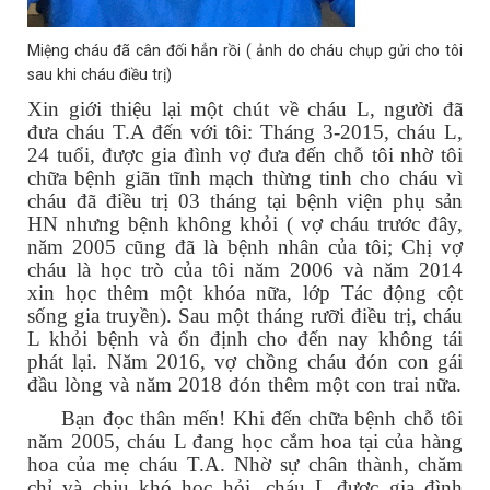
Miệng cháu đã cân đối hẳn rồi ( ảnh do cháu chụp gửi cho tôi
sau khi cháu điều trị)
Xin giới thiệu lại một chút về cháu L, người đã
đưa cháu T.A đến với tôi: Tháng 3-2015, cháu L,
24 tuổi, được gia đình vợ đưa đến chỗ tôi nhờ tôi
chữa bệnh giãn tĩnh mạch thừng tinh cho cháu vì
cháu đã điều trị 03 tháng tại bệnh viện phụ sản
HN nhưng bệnh không khỏi ( vợ cháu trước đây,
năm 2005 cũng đã là bệnh nhân của tôi; Chị vợ
cháu là học trò của tôi năm 2006 và năm 2014
xin học thêm một khóa nữa, lớp Tác động cột
sống gia truyền). Sau một tháng rưỡi điều trị, cháu
L khỏi bệnh và ổn định cho đến nay không tái
phát lại. Năm 2016, vợ chồng cháu đón con gái
đầu lòng và năm 2018 đón thêm một con trai nữa.
Bạn đọc thân mến! Khi đến chữa bệnh chỗ tôi
năm 2005, cháu L đang học cắm hoa tại của hàng
hoa của mẹ cháu T.A. Nhờ sự chân thành, chăm
chỉ và chịu khó học hỏi, cháu L được gia đình