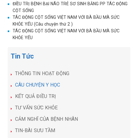
ĐIỀU TRỊ BỆNH BẠI NÃO TRẺ SƠ SINH BẰNG PP TÁC ĐỘNG
CỘT SỐNG
TÁC ĐỘNG CỘT SỐNG VIỆT NAM VỚI BÀ BẦU MÀ SỨC
KHỎE YẾU (Câu chuyện thứ 2 )
TÁC ĐỘNG CỘT SỐNG VIỆT NAM VỚI BÀ BẦU MÀ SỨC
KHỎE YẾU
Tin Tức
THÔNG TIN HOẠT ĐỘNG
CÂU CHUYỆN Y HỌC
KẾT QUẢ ĐIỀU TRỊ
TƯ VẤN SỨC KHỎE
CẢM NGHĨ CỦA BỆNH NHÂN
TIN-BÀI SƯU TẦM