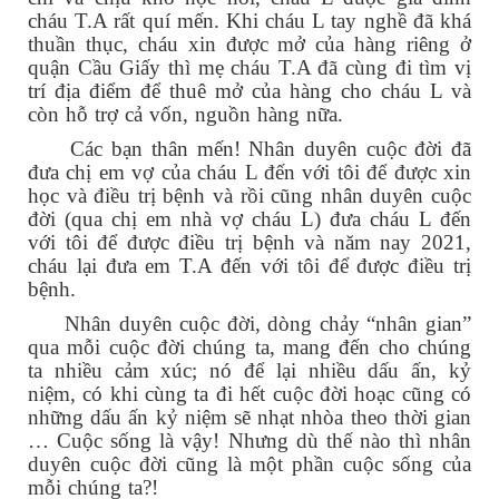
cháu T.A rất quí mến. Khi cháu L tay nghề đã khá
thuần thục, cháu xin được mở của hàng riêng ở
quận Cầu Giấy thì mẹ cháu T.A đã cùng đi tìm vị
trí địa điểm để thuê mở của hàng cho cháu L và
còn hỗ trợ cả vốn, nguồn hàng nữa.
Các bạn thân mến! Nhân duyên cuộc đời đã
đưa chị em vợ của cháu L đến với tôi để được xin
học và điều trị bệnh và rồi cũng nhân duyên cuộc
đời (qua chị em nhà vợ cháu L) đưa cháu L đến
với tôi để được điều trị bệnh và năm nay 2021,
cháu lại đưa em T.A đến với tôi để được điều trị
bệnh.
Nhân duyên cuộc đời, dòng chảy “nhân gian”
qua mỗi cuộc đời chúng ta, mang đến cho chúng
ta nhiều cảm xúc; nó để lại nhiều dấu ấn, kỷ
niệm, có khi cùng ta đi hết cuộc đời hoạc cũng có
những dấu ấn kỷ niệm sẽ nhạt nhòa theo thời gian
… Cuộc sống là vậy! Nhưng dù thế nào thì nhân
duyên cuộc đời cũng là một phần cuộc sống của
mỗi chúng ta?!