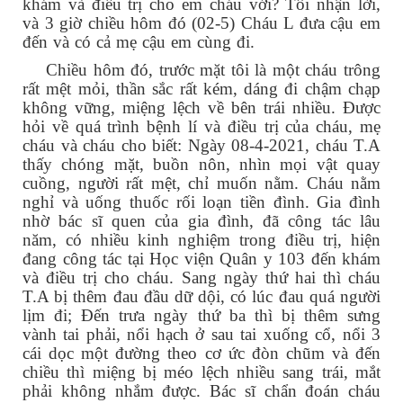
khám và điều trị cho em cháu với? Tôi nhận lời,
và 3 giờ chiều hôm đó (02-5) Cháu L đưa cậu em
đến và có cả mẹ cậu em cùng đi.
Chiều hôm đó, trước mặt tôi là một cháu trông
rất mệt mỏi, thần sắc rất kém, dáng đi chậm chạp
không vững, miệng lệch về bên trái nhiều. Được
hỏi về quá trình bệnh lí và điều trị của cháu, mẹ
cháu và cháu cho biết: Ngày 08-4-2021, cháu T.A
thấy chóng mặt, buồn nôn, nhìn mọi vật quay
cuồng, người rất mệt, chỉ muốn nằm. Cháu nằm
nghỉ và uống thuốc rối loạn tiền đình. Gia đình
nhờ bác sĩ quen của gia đình, đã công tác lâu
năm, có nhiều kinh nghiệm trong điều trị, hiện
đang công tác tại Học viện Quân y 103 đến khám
và điều trị cho cháu. Sang ngày thứ hai thì cháu
T.A bị thêm đau đầu dữ dội, có lúc đau quá người
lịm đi; Đến trưa ngày thứ ba thì bị thêm sưng
vành tai phải, nổi hạch ở sau tai xuống cổ, nổi 3
cái dọc một đường theo cơ ức đòn chũm và đến
chiều thì miệng bị méo lệch nhiều sang trái, mắt
phải không nhắm được. Bác sĩ chẩn đoán cháu