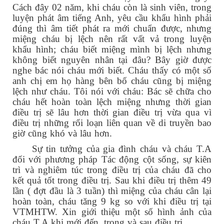
Cách đây 02 năm, khi cháu còn là sinh viên, trong
luyện phát âm tiếng Anh, yêu cầu khẩu hình phải
đúng thì âm tiết phát ra mới chuẩn được, nhưng
miệng cháu bị lệch nên rất vất vả trong luyện
khẩu hình; cháu biết miệng mình bị lệch nhưng
không biết nguyên nhân tại đâu? Bây giờ được
nghe bác nói cháu mới biết. Cháu thấy có một số
anh chị em họ hàng bên bố cháu cũng bị miệng
lệch như cháu. Tôi nói với cháu: Bác sẽ chữa cho
cháu hết hoàn toàn lệch miệng nhưng thời gian
điều trị sẽ lâu hơn thời gian điều trị vừa qua vì
điều trị những rối loạn liên quan về di truyền bao
giờ cũng khó và lâu hơn.
Sự tin tưởng của gia đình cháu và cháu T.A
đối với phương pháp Tác động cột sống, sự kiên
trì và nghiêm túc trong điều trị của cháu đã cho
kết quả tốt trong điều trị. Sau khi điều trị thêm 49
lần ( đợt đầu là 3 tuần) thì miệng của cháu cân lại
hoàn toàn, cháu tăng 9 kg so với khi điều trị tại
VTMHTW. Xin giới thiệu một số hình ảnh của
cháu T.A khi mới đến, trong và sau điều trị.