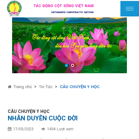
TÁC ĐỘNG CỘT SỐNG VIỆT NAM
VIETNAMESE CHIROPRACTIC METHOD
>
>
Trang chủ
Tin Tức
CÂU CHUYỆN Y HỌC
CÂU CHUYỆN Y HỌC
NHÂN DUYÊN CUỘC ĐỜI
17/03/2023
1494 Lượt xem