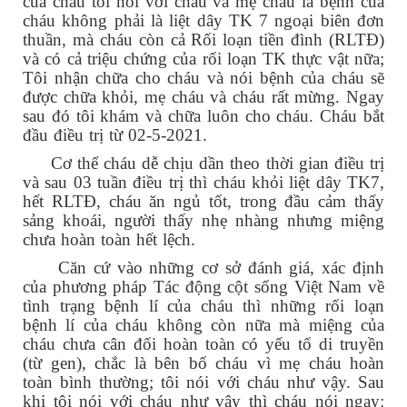
của cháu tôi nói với cháu và mẹ cháu là bệnh của
cháu không phải là liệt dây TK 7 ngoại biên đơn
thuần, mà cháu còn cả Rối loạn tiền đình (RLTĐ)
và có cả triệu chứng của rối loạn TK thực vật nữa;
Tôi nhận chữa cho cháu và nói bệnh của cháu sẽ
được chữa khỏi, mẹ cháu và cháu rất mừng. Ngay
sau đó tôi khám và chữa luôn cho cháu. Cháu bắt
đầu điều trị từ 02-5-2021.
Cơ thể cháu dễ chịu dần theo thời gian điều trị
và sau 03 tuần điều trị thì cháu khỏi liệt dây TK7,
hết RLTĐ, cháu ăn ngủ tốt, trong đầu cảm thấy
sảng khoái, người thấy nhẹ nhàng nhưng miệng
chưa hoàn toàn hết lệch.
Căn cứ vào những cơ sở đánh giá, xác định
của phương pháp Tác động cột sống Việt Nam về
tình trạng bệnh lí của cháu thì những rối loạn
bệnh lí của cháu không còn nữa mà miệng của
cháu chưa cân đối hoàn toàn có yếu tố di truyền
(từ gen), chắc là bên bố cháu vì mẹ cháu hoàn
toàn bình thường; tôi nói với cháu như vậy. Sau
khi tôi nói với cháu như vậy thì cháu nói ngay: