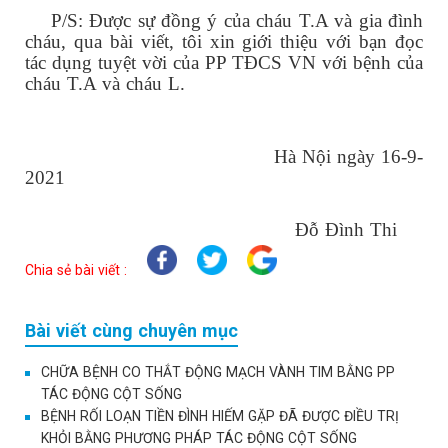
P/S: Được sự đồng ý của cháu T.A và gia đình
cháu, qua bài viết, tôi xin giới thiệu với bạn đọc
tác dụng tuyệt vời của PP TĐCS VN với bệnh của
cháu T.A và cháu L.
Hà Nội ngày 16-9-
2021
Đỗ Đình Thi
Chia sẻ bài viết :
Bài viết cùng chuyên mục
CHỮA BỆNH CO THẮT ĐỘNG MẠCH VÀNH TIM BẰNG PP
TÁC ĐỘNG CỘT SỐNG
BỆNH RỐI LOẠN TIỀN ĐÌNH HIẾM GẶP ĐÃ ĐƯỢC ĐIỀU TRỊ
KHỎI BẰNG PHƯƠNG PHÁP TÁC ĐỘNG CỘT SỐNG