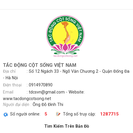
TÁC ĐỘNG CỘT SỐNG VIỆT NAM
Địa chỉ
: Số 12 Ngách 33 - Ngõ Văn Chương 2 - Quận Đống Đa
- Hà Nội
Điện thoại
:
0914970890
Email
:
tdcsvn@gmail.com
- Website:
www.tacdongcotsong.net
Người đại diện :
Ông Đỗ Đình Thi
5
1287715
Số người online:
Tổng số truy cập:
Tìm Kiếm Trên Bản Đồ