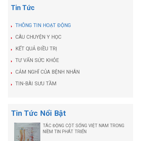
Tin Tức
THÔNG TIN HOẠT ĐỘNG
CÂU CHUYỆN Y HỌC
KẾT QUẢ ĐIỀU TRỊ
TƯ VẤN SỨC KHỎE
CẢM NGHĨ CỦA BỆNH NHÂN
TIN-BÀI SƯU TẦM
Tin Tức Nổi Bật
TÁC ĐỘNG CỘT SỐNG VIỆT NAM TRONG
NIỀM TIN PHÁT TRIỂN