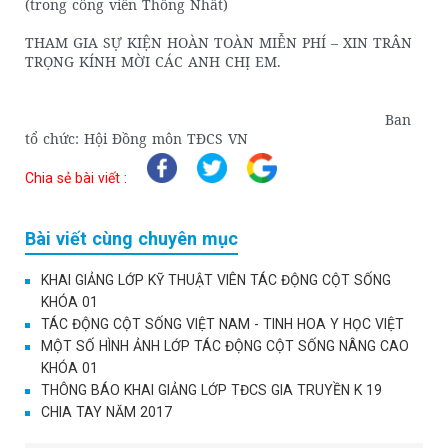
(trong công viên Thống Nhất)
THAM GIA SỰ KIỆN HOÀN TOÀN MIỄN PHÍ – XIN TRÂN
TRỌNG KÍNH MỜI CÁC ANH CHỊ EM.
Ban
tổ chức: Hội Đồng môn TĐCS VN
Chia sẻ bài viết :
Bài viết cùng chuyên mục
KHAI GIẢNG LỚP KỸ THUẬT VIÊN TÁC ĐỘNG CỘT SỐNG
KHÓA 01
TÁC ĐỘNG CỘT SỐNG VIỆT NAM - TINH HOA Y HỌC VIỆT
MỘT SỐ HÌNH ẢNH LỚP TÁC ĐỘNG CỘT SỐNG NÂNG CAO
KHÓA 01
THÔNG BÁO KHAI GIẢNG LỚP TĐCS GIA TRUYỀN K 19
CHIA TAY NĂM 2017