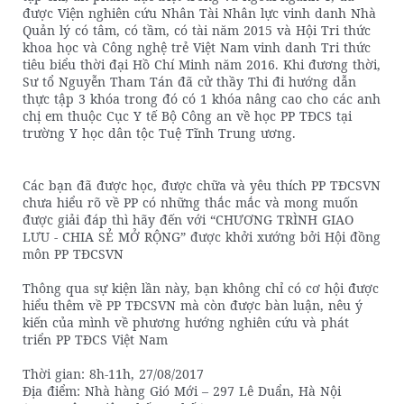
được Viện nghiên cứu Nhân Tài Nhân lực vinh danh Nhà
Quản lý có tâm, có tầm, có tài năm 2015 và Hội Tri thức
khoa học và Công nghệ trẻ Việt Nam vinh danh Tri thức
tiêu biểu thời đại Hồ Chí Minh năm 2016. Khi đương thời,
Sư tổ Nguyễn Tham Tán đã cử thầy Thi đi hướng dẫn
thực tập 3 khóa trong đó có 1 khóa nâng cao cho các anh
chị em thuộc Cục Y tế Bộ Công an về học PP TĐCS tại
trường Y học dân tộc Tuệ Tĩnh Trung ương.
Các bạn đã được học, được chữa và yêu thích PP TĐCSVN
chưa hiểu rõ về PP có những thắc mắc và mong muốn
được giải đáp thì hãy đến với “CHƯƠNG TRÌNH GIAO
LƯU - CHIA SẺ MỞ RỘNG” được khởi xướng bởi Hội đồng
môn PP TĐCSVN
Thông qua sự kiện lần này, bạn không chỉ có cơ hội được
hiểu thêm về PP TĐCSVN mà còn được bàn luận, nêu ý
kiến của mình về phương hướng nghiên cứu và phát
triển PP TĐCS Việt Nam
Thời gian: 8h-11h, 27/08/2017
Địa điểm: Nhà hàng Gió Mới – 297 Lê Duẩn, Hà Nội