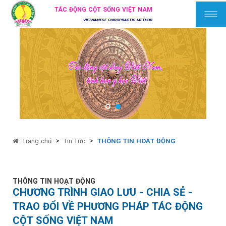
TÁC ĐỘNG CỘT SỐNG VIỆT NAM
VIETNAMESE CHIROPRACTIC METHOD
>
>
Trang chủ
Tin Tức
THÔNG TIN HOẠT ĐỘNG
THÔNG TIN HOẠT ĐỘNG
CHƯƠNG TRÌNH GIAO LƯU - CHIA SẺ -
TRAO ĐỔI VỀ PHƯƠNG PHÁP TÁC ĐỘNG
CỘT SỐNG VIỆT NAM