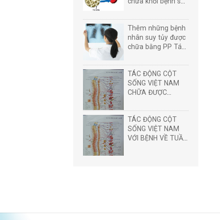
chữa khỏi bệnh suy
tủy.
Thêm những bệnh
nhân suy tủy được
chữa bằng PP Tác
động cột sống
TÁC ĐỘNG CỘT
SỐNG VIỆT NAM
CHỮA ĐƯỢC
NHỮNG BỆNH GÌ?
TÁC ĐỘNG CỘT
SỐNG VIỆT NAM
VỚI BỆNH VỀ TUẦN
HOÀN TIM MẠCH