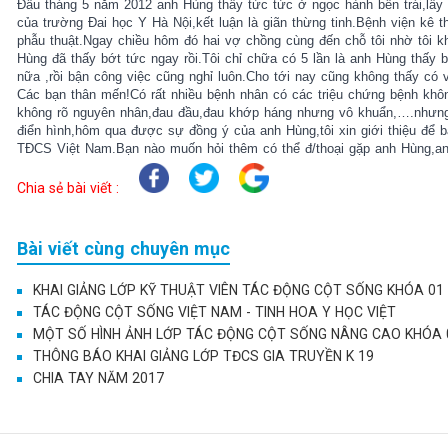
Đầu tháng 5 năm 2012 anh Hùng thấy tức tức ở ngọc hành bên trái,lấy
của trường Đai học Y Hà Nội,kết luận là giãn thừng tinh.Bệnh viện kê 
phẫu thuật.Ngay chiều hôm đó hai vợ chồng cùng đến chỗ tôi nhờ tôi k
Hùng đã thấy bớt tức ngay rồi.Tôi chỉ chữa có 5 lần là anh Hùng thấy 
nữa ,rồi bận công việc cũng nghỉ luôn.Cho tới nay cũng không thấy có 
Các bạn thân mến!Có rất nhiều bệnh nhân có các triệu chứng bệnh khôn
không rõ nguyên nhân,đau đầu,đau khớp háng nhưng vô khuẩn,….nhưn
điển hình,hôm qua được sự đồng ý của anh Hùng,tôi xin giới thiệu để
TĐCS Việt Nam.Bạn nào muốn hỏi thêm có thể đ/thoại gặp anh Hùng,anh 
Chia sẻ bài viết :
Bài viết cùng chuyên mục
KHAI GIẢNG LỚP KỸ THUẬT VIÊN TÁC ĐỘNG CỘT SỐNG KHÓA 01
TÁC ĐỘNG CỘT SỐNG VIỆT NAM - TINH HOA Y HỌC VIỆT
MỘT SỐ HÌNH ẢNH LỚP TÁC ĐỘNG CỘT SỐNG NÂNG CAO KHÓA 
THÔNG BÁO KHAI GIẢNG LỚP TĐCS GIA TRUYỀN K 19
CHIA TAY NĂM 2017