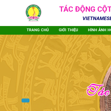
TÁC ĐỘNG CỘT
VIETNAMES
TRANG CHỦ
GIỚI THIỆU
HÌNH ẢNH 