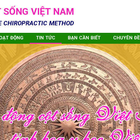
 SỐNG VIỆT NAM
E CHIROPRACTIC METHOD
HOẠT ĐỘNG
TIN TỨC
BẠN CẦN BIẾT
CHUYÊN ĐỀ