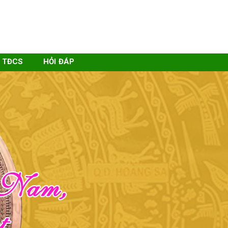
 TĐCS
HỎI ĐÁP