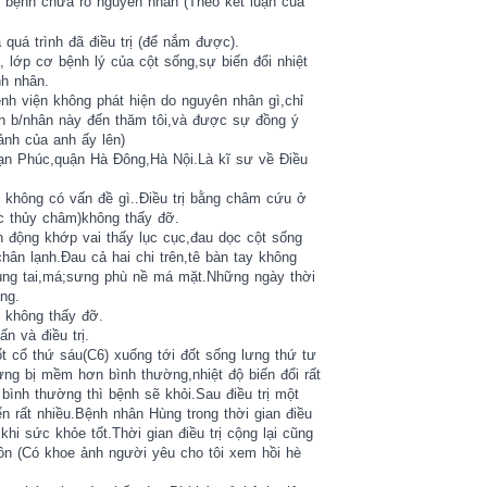
 bệnh chưa rõ nguyên nhân (Theo kết luận của
quá trình đã điều trị (để nắm được).
, lớp cơ bệnh lý của cột sống,sự biến đổi nhiệt
nh nhân.
nh viện không phát hiện do nguyên nhân gì,chỉ
nh b/nhân này đến thăm tôi,và được sự đồng ý
nh của anh ấy lên)
ạn Phúc,quận Hà Đông,Hà Nội.Là kĩ sư về Điều
không có vấn đề gì..Điều trị bằng châm cứu ở
c thủy châm)không thấy đỡ.
 động khớp vai thấy lục cục,đau dọc cột sống
hân lạnh.Đau cả hai chi trên,tê bàn tay không
ùng tai,má;sưng phù nề má mặt.Những ngày thời
àng.
ị không thấy đỡ.
n và điều trị.
 cổ thứ sáu(C6) xuống tới đốt sống lưng thứ tư
ưng bị mềm hơn bình thường,nhiệt độ biến đổi rất
 bình thường thì bệnh sẽ khỏi.Sau điều trị một
iển rất nhiều.Bệnh nhân Hùng trong thời gian điều
khi sức khỏe tốt.Thời gian điều trị cộng lại cũng
ôn (Có khoe ảnh người yêu cho tôi xem hồi hè