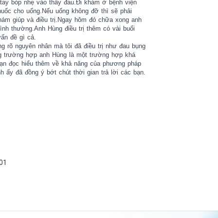
 tay bóp nhẹ vào thấy đau.Đi khám ở bệnh viện
thuốc cho uống.Nếu uống không đỡ thì sẽ phải
hám giúp và điều trị.Ngay hôm đó chữa xong anh
bình thường.Anh Hùng điều trị thêm có vài buổi
vấn đề gì cả.
g rõ nguyên nhân mà tôi đã điều trị như đau bụng
g trường hợp anh Hùng là một trường hợp khá
 bạn đọc hiểu thêm về khả năng của phương pháp
ấy đã đồng ý bớt chút thời gian trả lời các bạn.
01