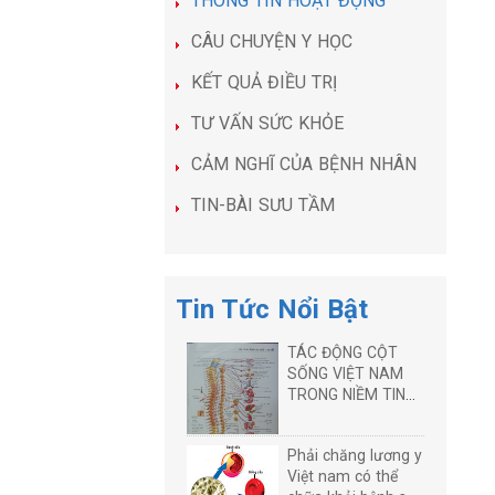
THÔNG TIN HOẠT ĐỘNG
CÂU CHUYỆN Y HỌC
KẾT QUẢ ĐIỀU TRỊ
TƯ VẤN SỨC KHỎE
CẢM NGHĨ CỦA BỆNH NHÂN
TIN-BÀI SƯU TẦM
Tin Tức Nổi Bật
TÁC ĐỘNG CỘT
SỐNG VIỆT NAM
TRONG NIỀM TIN
PHÁT TRIỂN
Phải chăng lương y
Việt nam có thể