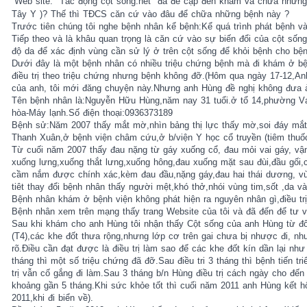
Web site:" Tác động cột sống.net" đã đề cập đến khám và chữa những
Tây Y )? Thế thì TĐCS căn cứ vào đâu để chữa những bệnh này ?
Trước tiên chúng tôi nghe bệnh nhân kể bệnh:Kể quá trình phát bệnh và 
Tiếp theo và là khâu quan trọng là căn cứ vào sự biến đổi của cột sống
độ da để xác định vùng cần sử lý ở trên cột sống để khỏi bệnh cho bệ
Dưới đây là một bệnh nhân có nhiều triệu chứng bệnh mà đi khám ở bệ
điều trị theo triệu chứng nhưng bệnh không đỡ.(Hôm qua ngày 17-12,A
của anh, tôi mới đăng chuyện này.Nhưng anh Hùng đề nghị không đưa ả
Tên bệnh nhân là:Nguyễn Hữu Hùng,năm nay 31 tuổi.ở tổ 14,phường V
hòa-Máy lạnh.Số điện thoại:0936373189
Bệnh sử:Năm 2007 thấy mắt mờ,nhìn bảng thị lực thấy mờ,soi đáy mắt 
Thanh Xuân,ở bệnh viện châm cứu,ở b/viện Y học cổ truyền (tiêm thuố
Từ cuối năm 2007 thấy đau nặng từ gáy xuống cổ, đau mỏi vai gáy, vận
xuống lưng,xuống thắt lưng,xuống hông,đau xuống mặt sau đùi,đầu gối,c
cầm nắm được chính xác,kèm đau đầu,nặng gáy,đau hai thái dương, v
tiêt thay đổi bệnh nhân thấy người mệt,khó thở,nhói vùng tim,sốt ,da v
Bệnh nhân khám ở bệnh viện không phát hiện ra nguyên nhân gì,điều tr
Bệnh nhân xem trên mạng thấy trang Website của tôi và đã đến để tư vấ
Sau khi khám cho anh Hùng tôi nhận thấy Cột sống của anh Hùng từ đốt
(T4),các khe đốt thưa rộng,nhưng lớp cơ trên gai chưa bị nhược đi, nh
rõ.Điều cần đạt được là điều trị làm sao để các khe đốt kín dần lại như
tháng thì một số triệu chứng đã đỡ.Sau điều tri 3 tháng thì bệnh tiến tr
trị vẫn cố gắng đi làm.Sau 3 tháng b/n Hùng điều trị cách ngày cho đến 
khoảng gần 5 tháng.Khi sức khỏe tốt thì cuối năm 2011 anh Hùng kết h
2011,khi đi biển về).