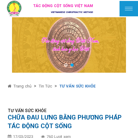
TÁC ĐỘNG CỘT SỐNG VIỆT NAM
VIETNAMESE CHIROPRACTIC METHOD
>
>
Trang chủ
Tin Tức
TƯ VẤN SỨC KHỎE
TƯ VẤN SỨC KHỎE
CHỮA ĐAU LƯNG BẰNG PHƯƠNG PHÁP
TÁC ĐỘNG CỘT SỐNG
17/03/2023
760 Lượt xem