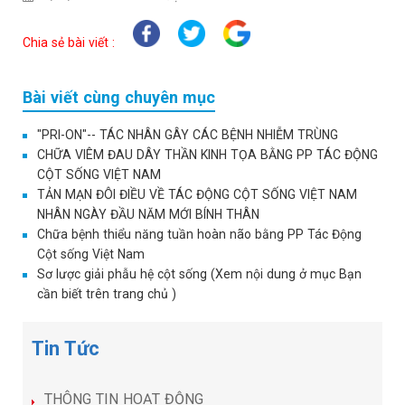
Chia sẻ bài viết :
Bài viết cùng chuyên mục
"PRI-ON"-- TÁC NHÂN GÂY CÁC BỆNH NHIỄM TRÙNG
CHỮA VIÊM ĐAU DÂY THẦN KINH TỌA BẰNG PP TÁC ĐỘNG
CỘT SỐNG VIỆT NAM
TẢN MẠN ĐÔI ĐIỀU VỀ TÁC ĐỘNG CỘT SỐNG VIỆT NAM
NHÂN NGÀY ĐẦU NĂM MỚI BÍNH THÂN
Chữa bệnh thiểu năng tuần hoàn não bằng PP Tác Động
Cột sống Việt Nam
Sơ lược giải phẫu hệ cột sống (Xem nội dung ở mục Bạn
cần biết trên trang chủ )
Tin Tức
THÔNG TIN HOẠT ĐỘNG