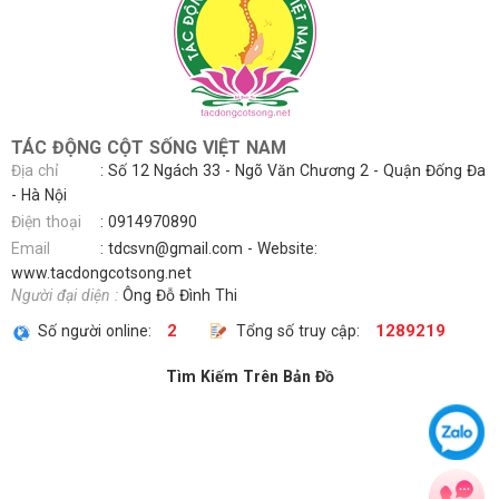
TÁC ĐỘNG CỘT SỐNG VIỆT NAM
Địa chỉ
: Số 12 Ngách 33 - Ngõ Văn Chương 2 - Quận Đống Đa
- Hà Nội
Điện thoại
:
0914970890
Email
:
tdcsvn@gmail.com
- Website:
www.tacdongcotsong.net
Người đại diện :
Ông Đỗ Đình Thi
2
1289219
Số người online:
Tổng số truy cập:
Tìm Kiếm Trên Bản Đồ